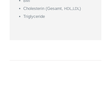
BMI
Cho­le­ste­rin (Gesamt,
,
)
HDL
LDL
Tri­gly­ce­ri­de