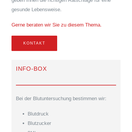
geben Ihnen die rich­ti­gen Rat­schlä­ge für eine
gesun­de Lebensweise.
Ger­ne bera­ten wir Sie zu die­sem Thema.
KONTAKT
INFO-BOX
Bei der Blut­un­ter­su­chung bestim­men wir:
Blut­druck
Blut­zu­cker